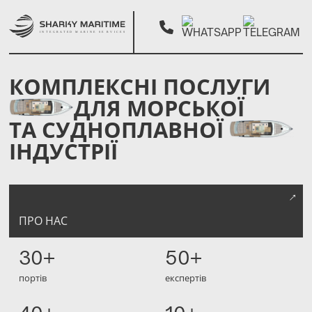
КОМПЛЕКСНІ ПОСЛУГИ
ГОЛОВНА
ДЛЯ МОРСЬКОЇ
ГОЛОВНА
СЕРВІСИ
ТА СУДНОПЛАВНОЇ
ІНДУСТРІЇ
ПРО НАС
ПОСЛУГИ
ІНСПЕКЦІЯ СУДЕН
КОНТАКТИ
ІНСПЕКЦІЯ ВАНТАЖІВ
ПРО НАС
ПРО НАС
КОНТАКТИ
30+
50+
портів
експертів